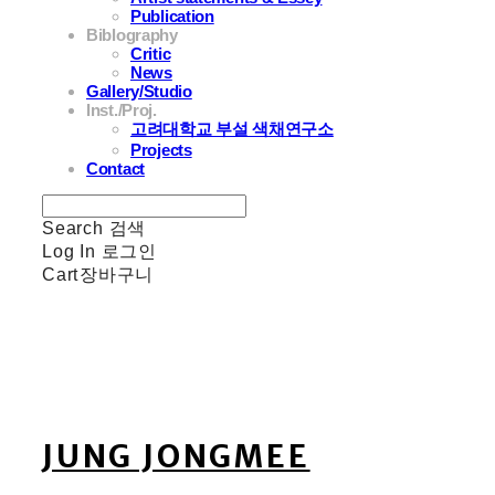
Publication
Biblography
Critic
News
Gallery/Studio
Inst./Proj.
고려대학교 부설 색채연구소
Projects
Contact
Search
검색
Log In
로그인
Cart
장바구니
JUNG JONGMEE