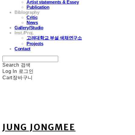
Artist statements & Essey
Publication
Biblography
Critic
News
Gallery/Studio
Inst./Proj.
고려대학교 부설 색채연구소
Projects
Contact
Search
검색
Log In
로그인
Cart
장바구니
JUNG JONGMEE